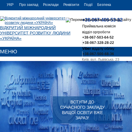
УКР
Про заклад
Розклади
Реквізити
Події
Безпека
УКР
Контакти
+38-067-406-53-92
ENG
Приймальна комісія
ВІДКРИТИЙ МІЖНАРОДНИЙ
відділ оргроботи
УНІВЕРСИТЕТ РОЗВИТКУ ЛЮДИНИ
+38-067-503-64-52
«УКРАЇНА»
+38-067-328-28-22
Viber
відділу обліку
МЕНЮ
+38-067-500-68-36
Київ, вул. Львівська, 23
office@uu.ua
ВСТУПИ ДО
СУЧАСНОГО ЗАКЛАДУ
ВИЩОЇ ОСВІТИ ВЖЕ
ЗАРАЗ!