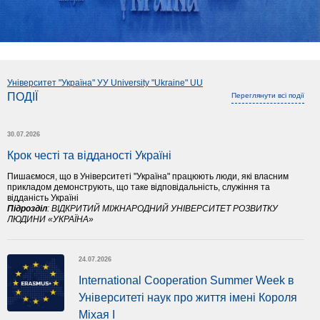
Університет "Україна" УУ University "Ukraine" UU
ПОДІЇ
Переглянути всі події
30.07.2026
Крок честі та відданості Україні
Пишаємося, що в Університеті "Україна" працюють люди, які власним
прикладом демонструють, що таке відповідальність, служіння та
відданість Україні
Підрозділ
:
ВІДКРИТИЙ МІЖНАРОДНИЙ УНІВЕРСИТЕТ РОЗВИТКУ
ЛЮДИНИ «УКРАЇНА»
24.07.2026
International Cooperation Summer Week в 
Університеті наук про життя імені Короля 
Міхая І