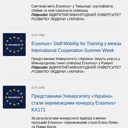
Святкова мить Erasmus+ у Тімішоарі: сертифікати,
обійми та нові горизонти співпраці
Підрозділ
:
ВІДКРИТИЙ МІЖНАРОДНИЙ УНІВЕРСИТЕТ
РОЗВИТКУ ЛЮДИНИ «УКРАЇНА»
23.07.2026
Erasmus+ Staff Mobility for Training у межах 
International Cooperation Summer Week
Представники Університету «Україна» беруть участь у
Міжнародному тижні співпраці Erasmus+ у Румунії
Підрозділ
:
ВІДКРИТИЙ МІЖНАРОДНИЙ УНІВЕРСИТЕТ
РОЗВИТКУ ЛЮДИНИ «УКРАЇНА»
22.07.2026
Представники Університету «Україна» 
стали переможцями конкурсу Erasmus+ 
KA171 
За результатами конкурсного відбору в межах
програми Erasmus+ переможцями стали Еліна Лобко
та Роман Богун